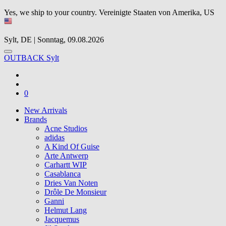
Yes, we ship to your country.
Vereinigte Staaten von Amerika, US
Sylt, DE | Sonntag, 09.08.2026
OUTBACK Sylt
0
New Arrivals
Brands
Acne Studios
adidas
A Kind Of Guise
Arte Antwerp
Carhartt WIP
Casablanca
Dries Van Noten
Drôle De Monsieur
Ganni
Helmut Lang
Jacquemus