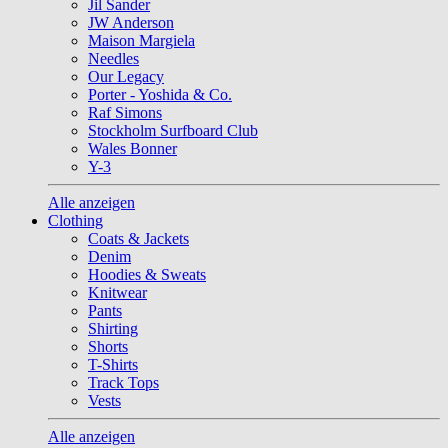
Jil Sander
JW Anderson
Maison Margiela
Needles
Our Legacy
Porter - Yoshida & Co.
Raf Simons
Stockholm Surfboard Club
Wales Bonner
Y-3
Alle anzeigen
Clothing
Coats & Jackets
Denim
Hoodies & Sweats
Knitwear
Pants
Shirting
Shorts
T-Shirts
Track Tops
Vests
Alle anzeigen