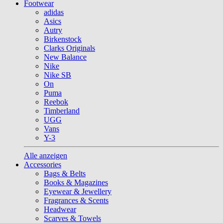
Footwear
adidas
Asics
Autry
Birkenstock
Clarks Originals
New Balance
Nike
Nike SB
On
Puma
Reebok
Timberland
UGG
Vans
Y-3
Alle anzeigen
Accessories
Bags & Belts
Books & Magazines
Eyewear & Jewellery
Fragrances & Scents
Headwear
Scarves & Towels