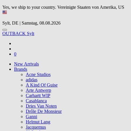
Yes, we ship to your country.
Vereinigte Staaten von Amerika, US
Sylt, DE | Samstag, 08.08.2026
OUTBACK Sylt
0
New Arrivals
Brands
Acne Studios
adidas
A Kind Of Guise
Arte Antwerp
Carhartt WIP
Casablanca
Dries Van Noten
Drôle De Monsieur
Ganni
Helmut Lang
Jacquemus