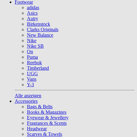
Footwear
adidas
Asics
Autry
Birkenstock
Clarks Originals
New Balance
Nike
Nike SB
On
Puma
Reebok
Timberland
UGG
Vans
Y-3
Alle anzeigen
Accessories
Bags & Belts
Books & Magazines
Eyewear & Jewellery
Fragrances & Scents
Headwear
Scarves & Towels