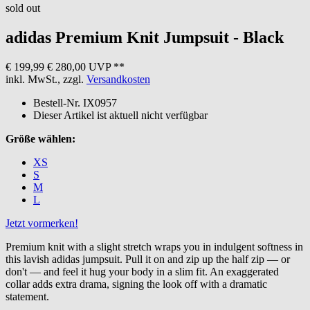
sold out
adidas
Premium Knit Jumpsuit - Black
€ 199,99
€ 280,00 UVP **
inkl. MwSt., zzgl.
Versandkosten
Bestell-Nr.
IX0957
Dieser Artikel ist aktuell nicht verfügbar
Größe wählen:
XS
S
M
L
Jetzt vormerken!
Premium knit with a slight stretch wraps you in indulgent softness in
this lavish adidas jumpsuit. Pull it on and zip up the half zip — or
don't — and feel it hug your body in a slim fit. An exaggerated
collar adds extra drama, signing the look off with a dramatic
statement.