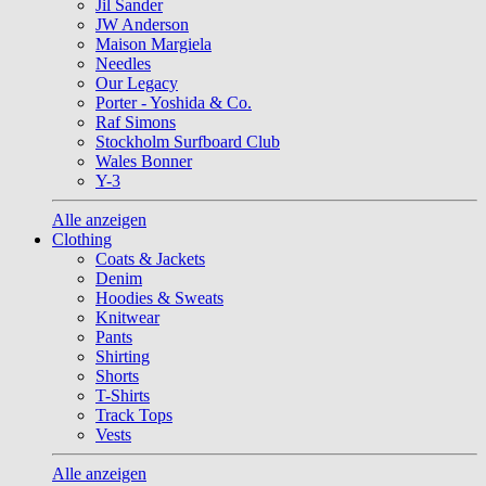
Jil Sander
JW Anderson
Maison Margiela
Needles
Our Legacy
Porter - Yoshida & Co.
Raf Simons
Stockholm Surfboard Club
Wales Bonner
Y-3
Alle anzeigen
Clothing
Coats & Jackets
Denim
Hoodies & Sweats
Knitwear
Pants
Shirting
Shorts
T-Shirts
Track Tops
Vests
Alle anzeigen