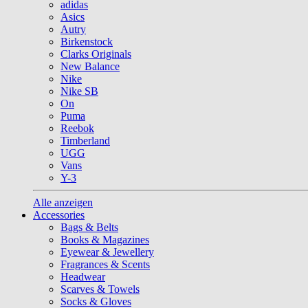
adidas
Asics
Autry
Birkenstock
Clarks Originals
New Balance
Nike
Nike SB
On
Puma
Reebok
Timberland
UGG
Vans
Y-3
Alle anzeigen
Accessories
Bags & Belts
Books & Magazines
Eyewear & Jewellery
Fragrances & Scents
Headwear
Scarves & Towels
Socks & Gloves