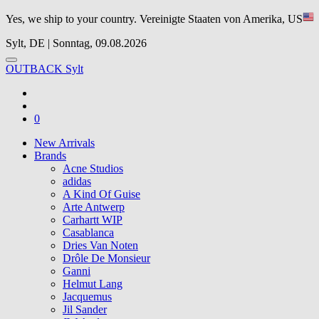
Yes, we ship to your country.
Vereinigte Staaten von Amerika, US
Sylt, DE | Sonntag, 09.08.2026
OUTBACK Sylt
0
New Arrivals
Brands
Acne Studios
adidas
A Kind Of Guise
Arte Antwerp
Carhartt WIP
Casablanca
Dries Van Noten
Drôle De Monsieur
Ganni
Helmut Lang
Jacquemus
Jil Sander