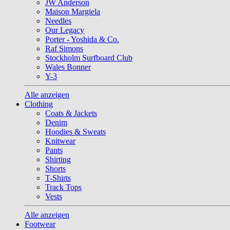
JW Anderson
Maison Margiela
Needles
Our Legacy
Porter - Yoshida & Co.
Raf Simons
Stockholm Surfboard Club
Wales Bonner
Y-3
Alle anzeigen
Clothing
Coats & Jackets
Denim
Hoodies & Sweats
Knitwear
Pants
Shirting
Shorts
T-Shirts
Track Tops
Vests
Alle anzeigen
Footwear