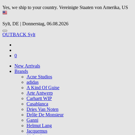
Yes, we ship to your country.
Vereinigte Staaten von Amerika, US
Sylt, DE | Donnerstag, 06.08.2026
OUTBACK Sylt
0
New Arrivals
Brands
Acne Studios
adidas
A Kind Of Guise
Arte Antwerp
Carhartt WIP
Casablanca
Dries Van Noten
Drôle De Monsieur
Ganni
Helmut Lang
Jacquemus