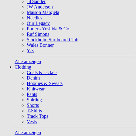
Jil Sander
JW Anderson
Maison Margiela
Needles
Our Legacy
Porter - Yoshida & Co.
Raf Simons
Stockholm Surfboard Club
Wales Bonner
Y-3
Alle anzeigen
Clothing
Coats & Jackets
Denim
Hoodies & Sweats
Knitwear
Pants
Shirting
Shorts
T-Shirts
Track Tops
Vests
Alle anzeigen