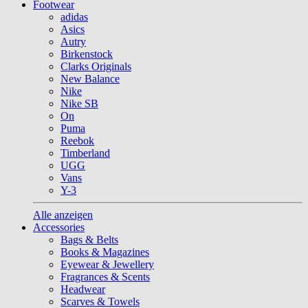
Footwear
adidas
Asics
Autry
Birkenstock
Clarks Originals
New Balance
Nike
Nike SB
On
Puma
Reebok
Timberland
UGG
Vans
Y-3
Alle anzeigen
Accessories
Bags & Belts
Books & Magazines
Eyewear & Jewellery
Fragrances & Scents
Headwear
Scarves & Towels